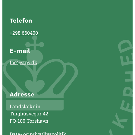
Telefon
+298 660400
E-mail
foe@stps.dk
Adresse
Landslæknin
Tinghúsvegur 42
FO-100 Tórshavn
Data- og privatlivspolitik