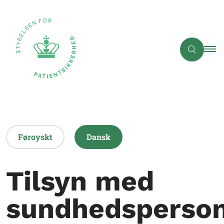
Føroyskt
Dansk
Tilsyn med
sundhedsperso