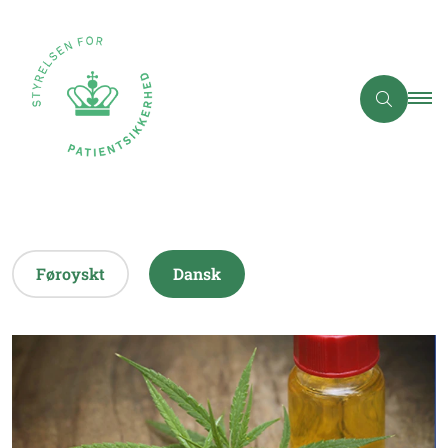
Føroyskt
Dansk