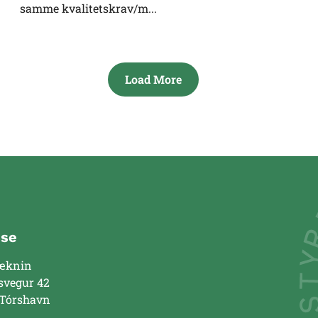
samme kvalitetskrav/m...
Load More
sse
æknin
svegur 42
 Tórshavn