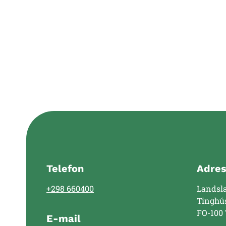
Telefon
Adre
+298 660400
Landsl
Tinghú
FO-100
E-mail