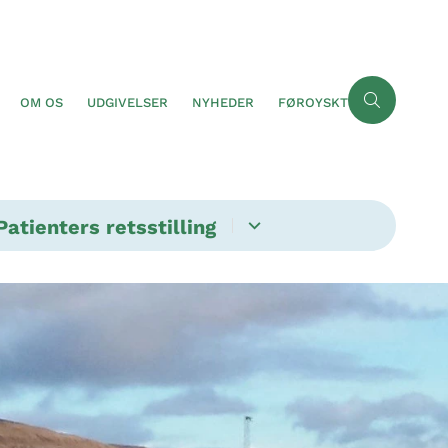
OM OS
UDGIVELSER
NYHEDER
FØROYSKT
Patienters retsstilling