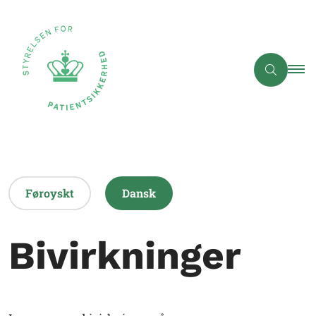
Føroyskt
Dansk
Bivirkninger