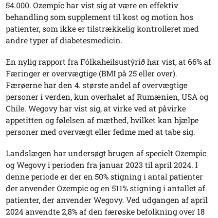
54.000. Ozempic har vist sig at være en effektiv
behandling som supplement til kost og motion hos
patienter, som ikke er tilstrækkelig kontrolleret med
andre typer af diabetesmedicin.
En nylig rapport fra Fólkaheilsustýrið har vist, at 66% af
Færinger er overvægtige (BMI på 25 eller over).
Færøerne har den 4. største andel af overvægtige
personer i verden, kun overhalet af Rumænien, USA og
Chile. Wegovy har vist sig, at virke ved at påvirke
appetitten og følelsen af mæthed, hvilket kan hjælpe
personer med overvægt eller fedme med at tabe sig.
Landslægen har undersøgt brugen af specielt Ozempic
og Wegovy i perioden fra januar 2023 til april 2024. I
denne periode er der en 50% stigning i antal patienter
der anvender Ozempic og en 511% stigning i antallet af
patienter, der anvender Wegovy. Ved udgangen af april
2024 anvendte 2,8% af den færøske befolkning over 18