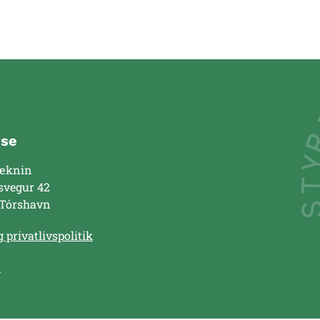
sse
æknin
svegur 42
 Tórshavn
 privatlivspolitik
s