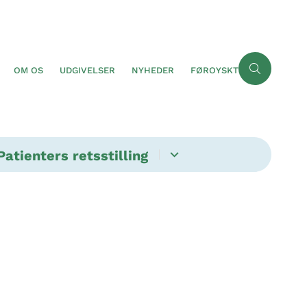
OM OS
UDGIVELSER
NYHEDER
FØROYSKT
Patienters retsstilling