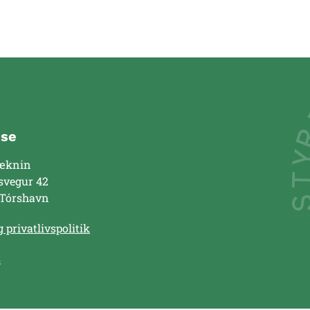
sse
æknin
svegur 42
 Tórshavn
 privatlivspolitik
s