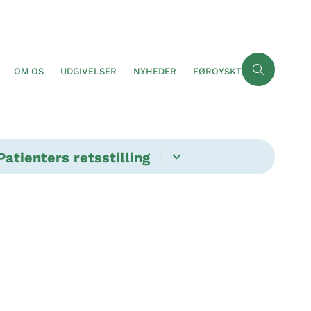
OM OS
UDGIVELSER
NYHEDER
FØROYSKT
Patienters retsstilling