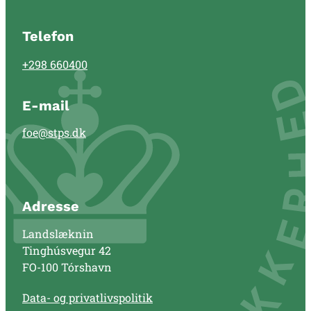
Telefon
+298 660400
E-mail
foe@stps.dk
Adresse
Landslæknin
Tinghúsvegur 42
FO-100 Tórshavn
Data- og privatlivspolitik