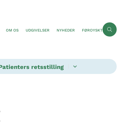
OM OS
UDGIVELSER
NYHEDER
FØROYSKT
Patienters retsstilling
g