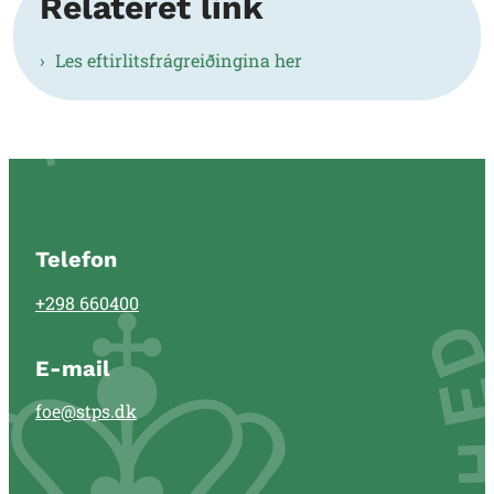
Relateret link
Les eftirlitsfrágreiðingina her
Telefon
+298 660400
E-mail
foe@stps.dk