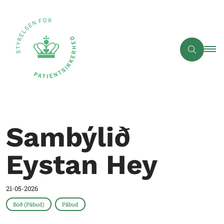
Sambýlið
Eystan Hey
21-05-2026
Boð (Påbud)
Påbud