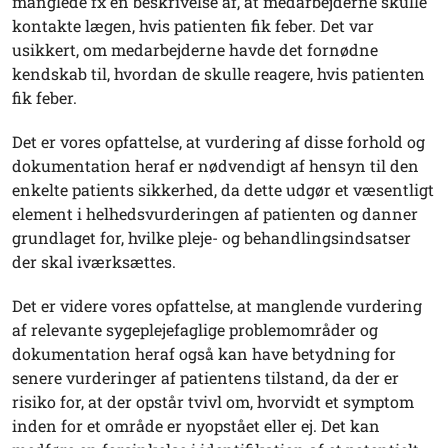
manglede fx en beskrivelse af, at medarbejderne skulle
kontakte lægen, hvis patienten fik feber. Det var
usikkert, om medarbejderne havde det fornødne
kendskab til, hvordan de skulle reagere, hvis patienten
fik feber.
Det er vores opfattelse, at vurdering af disse forhold og
dokumentation heraf er nødvendigt af hensyn til den
enkelte patients sikkerhed, da dette udgør et væsentligt
element i helhedsvurderingen af patienten og danner
grundlaget for, hvilke pleje- og behandlingsindsatser
der skal iværksættes.
Det er videre vores opfattelse, at manglende vurdering
af relevante sygeplejefaglige problemområder og
dokumentation heraf også kan have betydning for
senere vurderinger af patientens tilstand, da der er
risiko for, at der opstår tvivl om, hvorvidt et symptom
inden for et område er nyopstået eller ej. Det kan