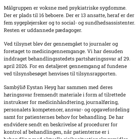
Målgruppen er voksne med psykiatriske sygdomme.
Der er plads til 16 beboere. Der er 13 ansatte, heraf er der
fem sygeplejersker og to social- og sundhedsassistenter.
Resten er uddannede pædagoger.
Ved tilsynet blev der gennemgået to journaler og
foretaget to medicingennemgange. Vi har desuden
inddraget behandlingsstedets partshøringssvar af 29.
april 2026. For en detaljeret gennemgang af fundene
ved tilsynsbesøget henvises til tilsynsrapporten.
Sambýlið Eystan Heyg har sammen med deres
høringssvar fremsendt materiale i form af tilrettede
instrukser for medicinhåndtering, journalføring,
personalets kompetencer, ansvar- og opgavefordeling
samt for patienternes behov for behandling. De har
endvidere sendt en beskrivelse af procedurer for
kontrol af behandlingen, når patienterne er i