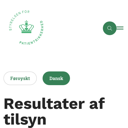
Føroyskt
Dansk
Resultater af
tilsyn