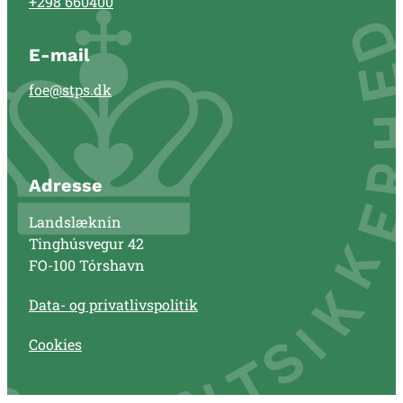
+298 660400
E-mail
foe@stps.dk
Adresse
Landslæknin
Tinghúsvegur 42
FO-100 Tórshavn
Data- og privatlivspolitik
Cookies