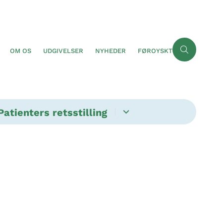
OM OS
UDGIVELSER
NYHEDER
FØROYSKT
Patienters retsstilling