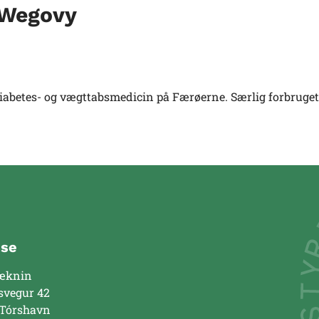
 Wegovy
 diabetes- og vægttabsmedicin på Færøerne. Særlig forbruget
sse
æknin
svegur 42
 Tórshavn