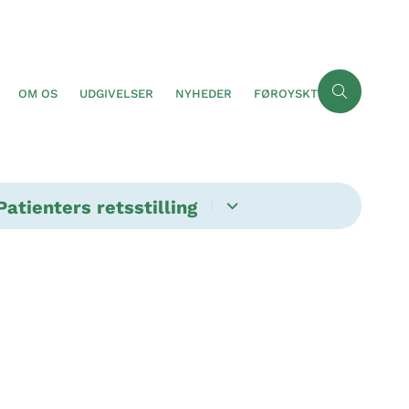
OM OS
UDGIVELSER
NYHEDER
FØROYSKT
Patienters retsstilling