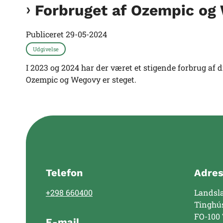
Forbruget af Ozempic og
Publiceret
29-05-2024
Udgivelse
I 2023 og 2024 har der været et stigende forbrug af
Ozempic og Wegovy er steget.
Telefon
Adre
+298 660400
Landsl
Tinghú
FO-100
E-mail