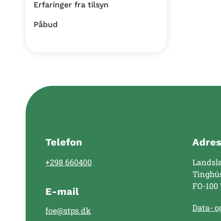
Erfaringer fra tilsyn
Påbud
Telefon
Adre
+298 660400
Landsl
Tinghú
FO-100
E-mail
Data- og
foe@stps.dk