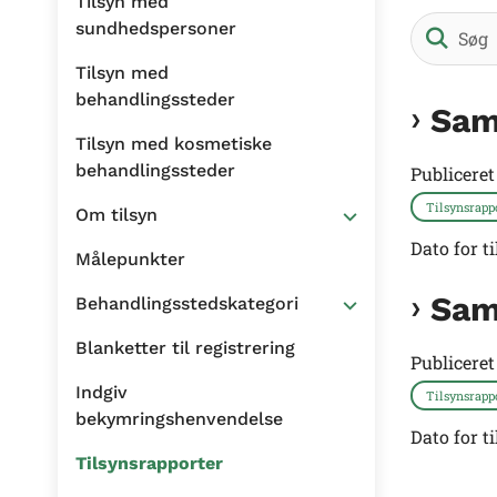
Tilsyn med
sundhedspersoner
Tilsyn med
behandlingssteder
Sam
Tilsyn med kosmetiske
behandlingssteder
Publicere
Tilsynsrapp
Om tilsyn
Dato for t
Målepunkter
Sam
Behandlingsstedskategori
Blanketter til registrering
Publicere
Indgiv
Tilsynsrapp
bekymringshenvendelse
Dato for t
Tilsynsrapporter