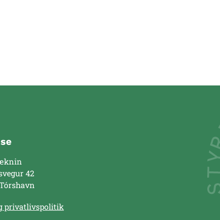
sse
æknin
svegur 42
 Tórshavn
 privatlivspolitik