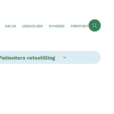
OM OS
UDGIVELSER
NYHEDER
FØROYSKT
Patienters retsstilling