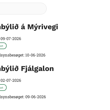
Søg
býlið á Mýrivegi
t
09-07-2026
ort
ilsynsbesøget: 10-06-2026
býlið Fjálgalon
t
02-07-2026
ort
ilsynsbesøget: 09-06-2026