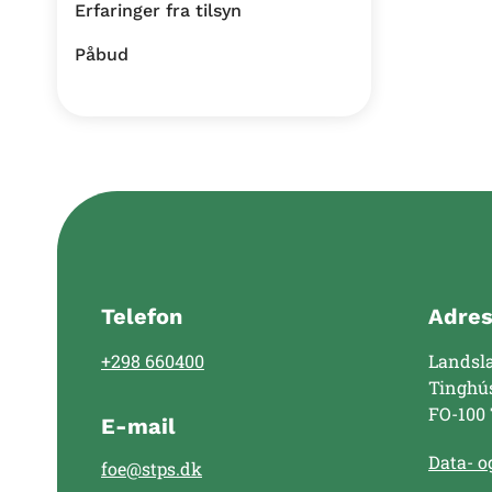
Erfaringer fra tilsyn
Påbud
Telefon
Adre
+298 660400
Landsl
Tinghú
FO-100
E-mail
Data- og
foe@stps.dk