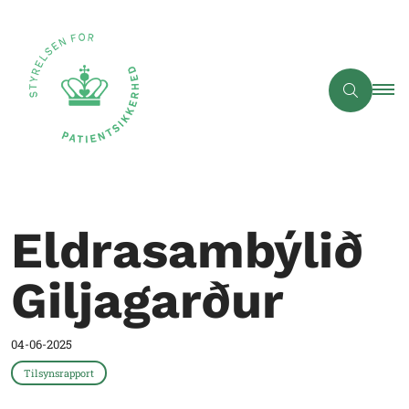
Eldrasambýlið
Giljagarður
04-06-2025
Tilsynsrapport