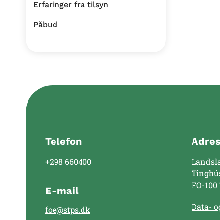
Erfaringer fra tilsyn
Påbud
Telefon
Adre
+298 660400
Landsl
Tinghú
FO-100
E-mail
Data- og
foe@stps.dk