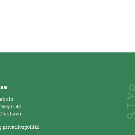
sse
æknin
svegur 42
 Tórshavn
 privatlivspolitik