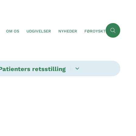
OM OS
UDGIVELSER
NYHEDER
FØROYSKT
Patienters retsstilling