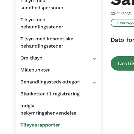
Tilsyn med
sundhedspersoner
22-04-2025
Tilsyn med
Tilsynsrapp
behandlingssteder
Tilsyn med kosmetiske
Dato fo
behandlingssteder
Om tilsyn
Læs ti
Målepunkter
Behandlingsstedskategori
Blanketter til registrering
Indgiv
bekymringshenvendelse
Tilsynsrapporter