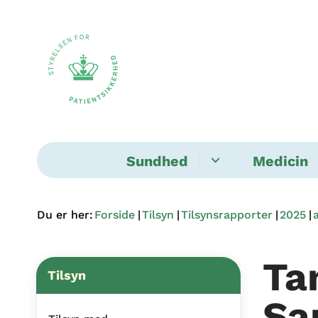
Sundhed
Medicin
Du er her:
Forside
Tilsyn
Tilsynsrapporter
2025
Ta
Tilsyn
Sa