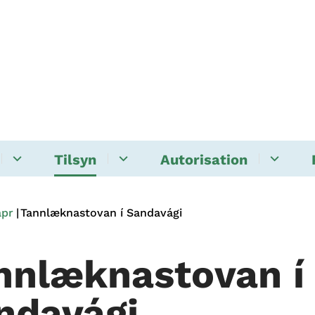
Tilsyn
Autorisation
apr
Tannlæknastovan í Sandavági
nnlæknastovan í
ndavági