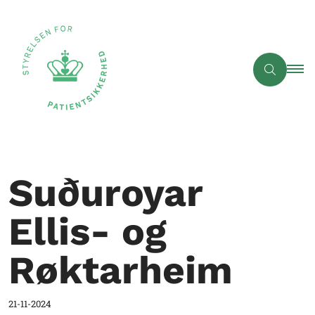
Suðuroyar
Ellis- og
Røktarheim
21-11-2024