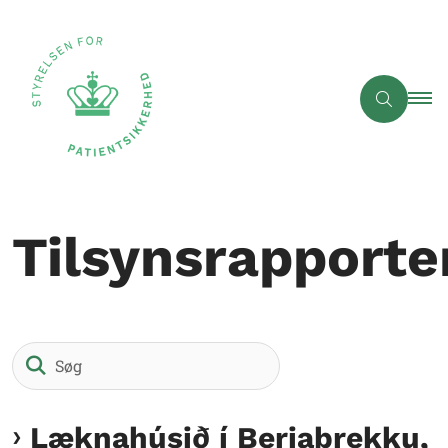
Tilsynsrapporte
Søg
Læknahúsið í Berjabrekku,