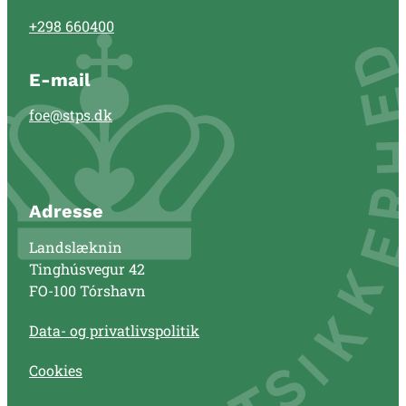
+298 660400
E-mail
foe@stps.dk
Adresse
Landslæknin
Tinghúsvegur 42
FO-100 Tórshavn
Data- og privatlivspolitik
Cookies