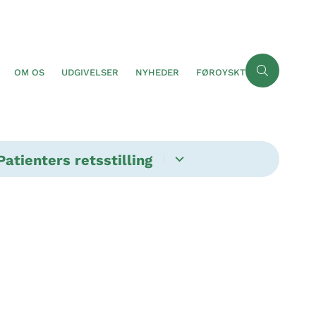
OM OS
UDGIVELSER
NYHEDER
FØROYSKT
Patienters retsstilling