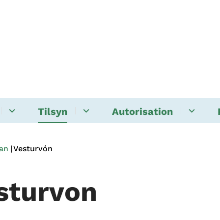
Tilsyn
Autorisation
jan
Vesturvón
sturvon