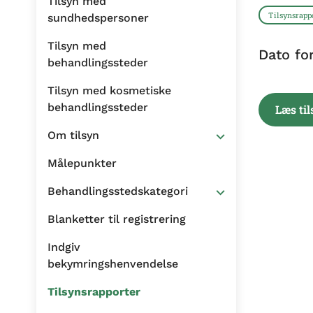
Tilsyn med
Tilsynsrapp
sundhedspersoner
Tilsyn med
Dato fo
behandlingssteder
Tilsyn med kosmetiske
behandlingssteder
Læs ti
Om tilsyn
Målepunkter
Behandlingsstedskategori
Blanketter til registrering
Indgiv
bekymringshenvendelse
Tilsynsrapporter