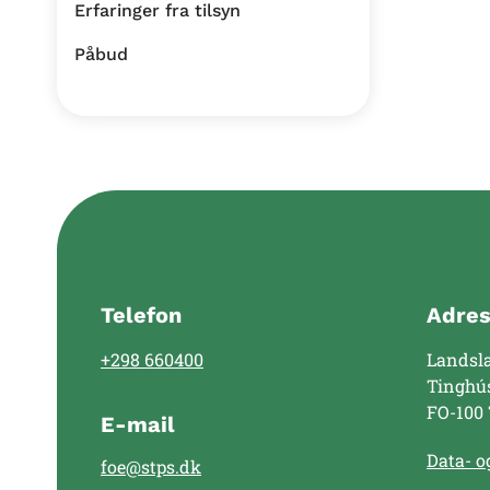
Erfaringer fra tilsyn
Påbud
Telefon
Adre
+298 660400
Landsl
Tinghú
FO-100
E-mail
Data- og
foe@stps.dk