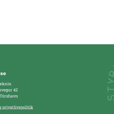
sse
æknin
svegur 42
 Tórshavn
 privatlivspolitik