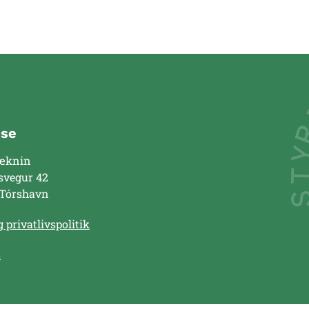
sse
æknin
svegur 42
 Tórshavn
 privatlivspolitik
s