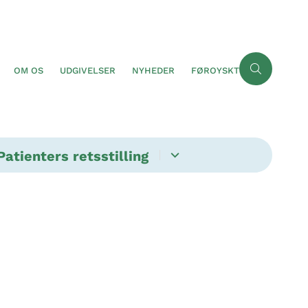
OM OS
UDGIVELSER
NYHEDER
FØROYSKT
Patienters retsstilling