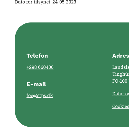
Dato for tilsynet: 24-05-2023
Telefon
Adre
+298 660400
Landsl
Tinghú
FO-100
E-mail
Data- og
foe@stps.dk
Cookie