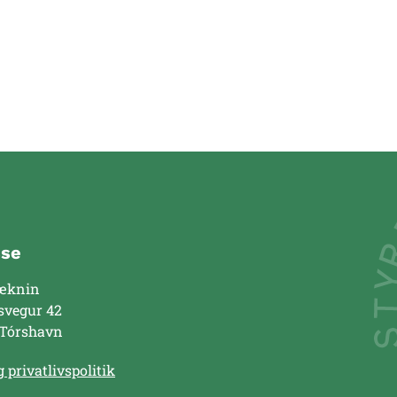
sse
æknin
svegur 42
 Tórshavn
 privatlivspolitik