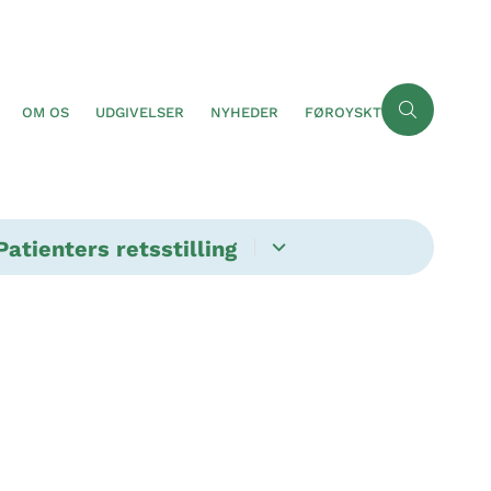
OM OS
UDGIVELSER
NYHEDER
FØROYSKT
Patienters retsstilling