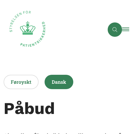
Føroyskt
Dansk
Påbud