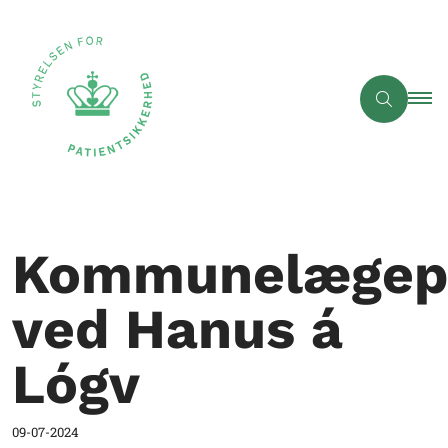
Kommunelægepr
ved Hanus á
Lógv
09-07-2024