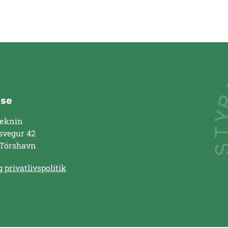
sse
æknin
svegur 42
 Tórshavn
 privatlivspolitik
s