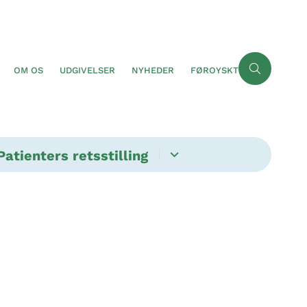
OM OS
UDGIVELSER
NYHEDER
FØROYSKT
Patienters retsstilling