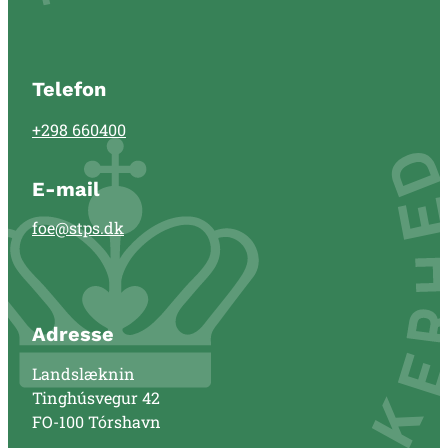
Telefon
+298 660400
E-mail
foe@stps.dk
Adresse
Landslæknin
Tinghúsvegur 42
FO-100 Tórshavn